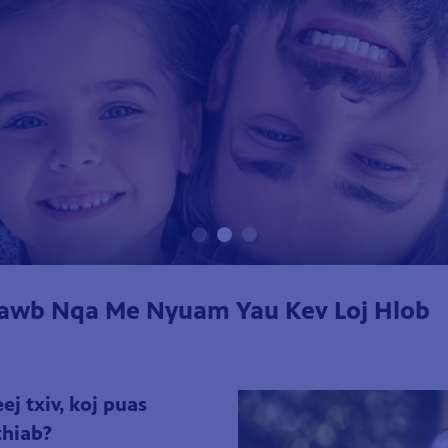
hawb Nqa Me Nyuam Yau Kev Loj Hlob
ej txiv, koj puas
thiab?