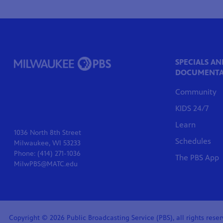
SPECIALS AN
DOCUMENTA
Community
KIDS 24/7
Learn
1036 North 8th Street
Schedules
Milwaukee, WI 53233
Phone: (414) 271-1036
The PBS App
MilwPBS@MATC.edu
Copyright © 2026 Public Broadcasting Service (PBS), all rights reserv