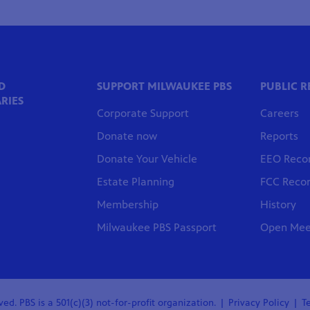
D
SUPPORT MILWAUKEE PBS
PUBLIC 
RIES
Corporate Support
Careers
Donate now
Reports
Donate Your Vehicle
EEO Reco
Estate Planning
FCC Reco
Membership
History
Milwaukee PBS Passport
Open Meet
ed. PBS is a 501(c)(3) not-for-profit organization.
Privacy Policy
T