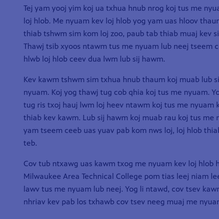
Tej yam yooj yim koj ua txhua hnub nrog koj tus me nyu
loj hlob. Me nyuam kev loj hlob yog yam uas hloov thau
thiab tshwm sim kom loj zoo, paub tab thiab muaj kev s
Thawj tsib xyoos ntawm tus me nyuam lub neej tseem c
hlwb loj hlob ceev dua lwm lub sij hawm.
Kev kawm tshwm sim txhua hnub thaum koj muab lub si
nyuam. Koj yog thawj tug cob qhia koj tus me nyuam. Yog 
tug ris txoj hauj lwm loj heev ntawm koj tus me nyuam kev
thiab kev kawm. Lub sij hawm koj muab rau koj tus me 
yam tseem ceeb uas yuav pab kom nws loj, loj hlob thia
teb.
Cov tub ntxawg uas kawm txog me nyuam kev loj hlob 
Milwaukee Area Technical College pom tias leej niam le
lawv tus me nyuam lub neej. Yog li ntawd, cov tsev kaw
nhriav kev pab los txhawb cov tsev neeg muaj me nyua