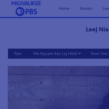
Home
Stream
Lea
Leej Ni
Tsev
Me Nyuam Kev Loj Hlob
Tswv Yim 
Showcase