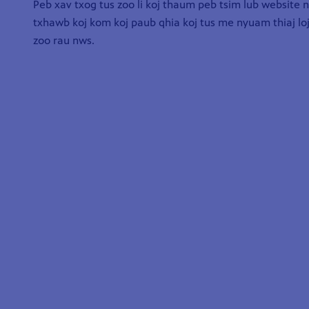
Peb xav txog tus zoo li koj thaum peb tsim lub website
txhawb koj kom koj paub qhia koj tus me nyuam thiaj loj 
zoo rau nws.