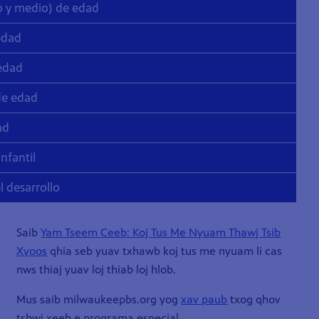
ño y medio) de edad
edad
 edad
 de edad
ad
nfantil
 desarrollo
Saib
Yam Tseem Ceeb: Koj Tus Me Nyuam Thawj Tsib
Xyoos
qhia seb yuav txhawb koj tus me nyuam li cas
nws thiaj yuav loj thiab loj hlob.
Mus saib milwaukeepbs.org yog
xav paub
txog qhov
tshwj xeeb.e programa especial.