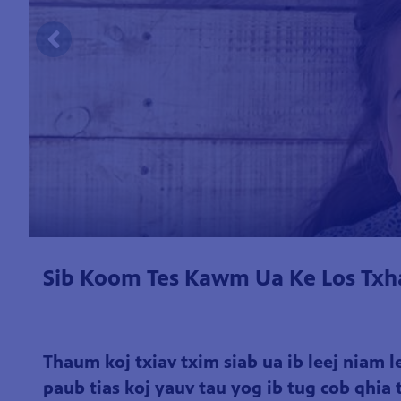
Sib Koom Tes Kawm Ua Ke Los Tx
Thaum koj txiav txim siab ua ib leej niam le
paub tias koj yauv tau yog ib tug cob qhia 