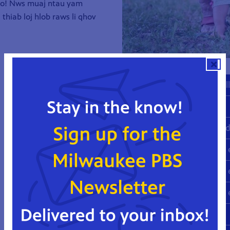
 no! Nws muaj ntau yam
thiab loj hlob raws li qhov
Fundemento del desarrol
Edades y Etapas
Su bebé a los dos meses 
Su bebé a los 4 meses de
Su bebé a los 6 meses de
Su bebé a los 9 meses de
Su bebé a 1 año de edad