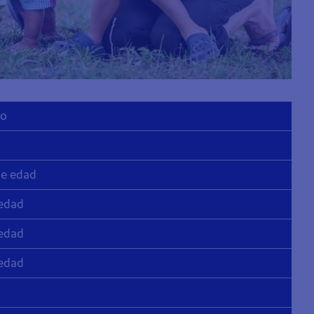
lo
de edad
 edad
 edad
 edad