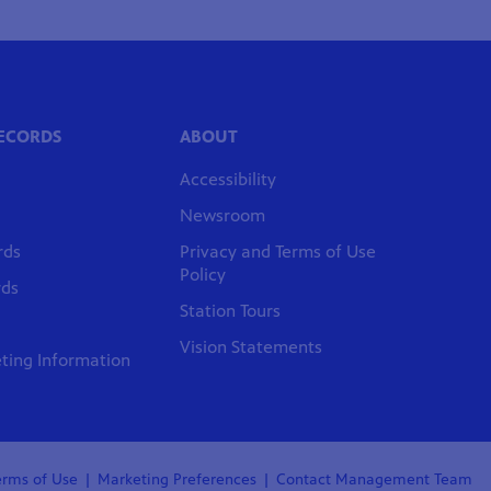
RECORDS
ABOUT
Accessibility
Newsroom
rds
Privacy and Terms of Use
Policy
rds
Station Tours
Vision Statements
ing Information
erms of Use
Marketing Preferences
Contact Management Team