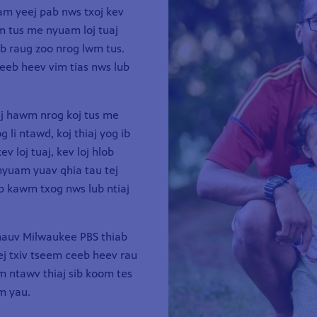
am yeej pab nws txoj kev
m tus me nyuam loj tuaj
ib raug zoo nrog lwm tus.
eeb heev vim tias nws lub
j hawm nrog koj tus me
li ntawd, koj thiaj yog ib
 loj tuaj, kev loj hlob
nyuam yuav qhia tau tej
b kawm txog nws lub ntiaj
hauv Milwaukee PBS thiab
ej txiv tseem ceeb heev rau
m ntawv thiaj sib koom tes
m yau.