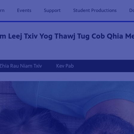
rn
Events
Support
Student Productions
Do
am Leej Txiv Yog Thawj Tug Cob Qhia 
Zhia Rau Niam Txiv
Kev Pab